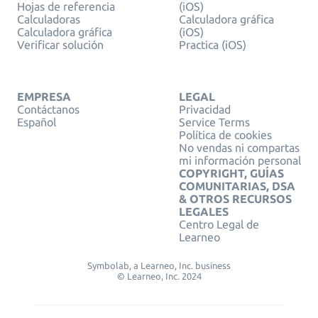
Hojas de referencia
(iOS)
Calculadoras
Calculadora gráfica
Calculadora gráfica
(iOS)
Verificar solución
Practica (iOS)
EMPRESA
LEGAL
Contáctanos
Privacidad
Español
Service Terms
Política de cookies
No vendas ni compartas
mi información personal
COPYRIGHT, GUÍAS
COMUNITARIAS, DSA
& OTROS RECURSOS
LEGALES
Centro Legal de
Learneo
Symbolab, a Learneo, Inc. business
© Learneo, Inc. 2024