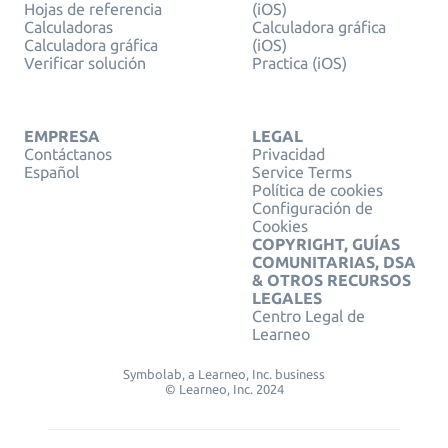
Hojas de referencia
(iOS)
Calculadoras
Calculadora gráfica
Calculadora gráfica
(iOS)
Verificar solución
Practica (iOS)
EMPRESA
LEGAL
Contáctanos
Privacidad
Español
Service Terms
Política de cookies
Configuración de
Cookies
COPYRIGHT, GUÍAS
COMUNITARIAS, DSA
& OTROS RECURSOS
LEGALES
Centro Legal de
Learneo
Symbolab, a Learneo, Inc. business
© Learneo, Inc. 2024