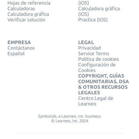
Hojas de referencia
(iOS)
Calculadoras
Calculadora gráfica
Calculadora gráfica
(iOS)
Verificar solución
Practica (iOS)
EMPRESA
LEGAL
Contáctanos
Privacidad
Español
Service Terms
Política de cookies
Configuración de
Cookies
COPYRIGHT, GUÍAS
COMUNITARIAS, DSA
& OTROS RECURSOS
LEGALES
Centro Legal de
Learneo
Symbolab, a Learneo, Inc. business
© Learneo, Inc. 2024