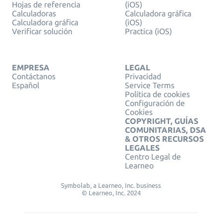
Hojas de referencia
(iOS)
Calculadoras
Calculadora gráfica
Calculadora gráfica
(iOS)
Verificar solución
Practica (iOS)
EMPRESA
LEGAL
Contáctanos
Privacidad
Español
Service Terms
Política de cookies
Configuración de
Cookies
COPYRIGHT, GUÍAS
COMUNITARIAS, DSA
& OTROS RECURSOS
LEGALES
Centro Legal de
Learneo
Symbolab, a Learneo, Inc. business
© Learneo, Inc. 2024