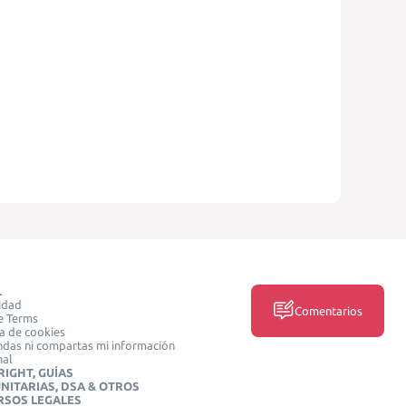
L
idad
Comentarios
e Terms
ca de cookies
das ni compartas mi información
nal
IGHT, GUÍAS
NITARIAS, DSA & OTROS
RSOS LEGALES