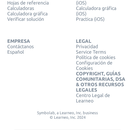
Hojas de referencia
(iOS)
Calculadoras
Calculadora gráfica
Calculadora gráfica
(iOS)
Verificar solución
Practica (iOS)
EMPRESA
LEGAL
Contáctanos
Privacidad
Español
Service Terms
Política de cookies
Configuración de
Cookies
COPYRIGHT, GUÍAS
COMUNITARIAS, DSA
& OTROS RECURSOS
LEGALES
Centro Legal de
Learneo
Symbolab, a Learneo, Inc. business
© Learneo, Inc. 2024