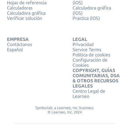
Hojas de referencia
(iOS)
Calculadoras
Calculadora gráfica
Calculadora gráfica
(iOS)
Verificar solución
Practica (iOS)
EMPRESA
LEGAL
Contáctanos
Privacidad
Español
Service Terms
Política de cookies
Configuración de
Cookies
COPYRIGHT, GUÍAS
COMUNITARIAS, DSA
& OTROS RECURSOS
LEGALES
Centro Legal de
Learneo
Symbolab, a Learneo, Inc. business
© Learneo, Inc. 2024