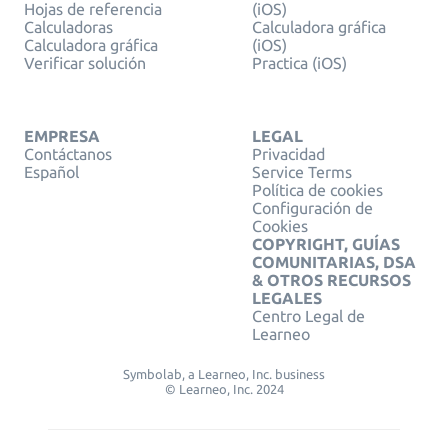
Hojas de referencia
(iOS)
Calculadoras
Calculadora gráfica
Calculadora gráfica
(iOS)
Verificar solución
Practica (iOS)
EMPRESA
LEGAL
Contáctanos
Privacidad
Español
Service Terms
Política de cookies
Configuración de
Cookies
COPYRIGHT, GUÍAS
COMUNITARIAS, DSA
& OTROS RECURSOS
LEGALES
Centro Legal de
Learneo
Symbolab, a Learneo, Inc. business
© Learneo, Inc. 2024