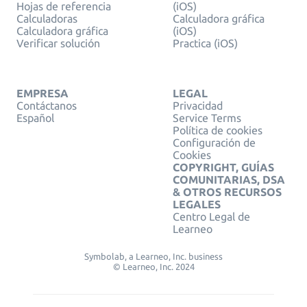
Hojas de referencia
(iOS)
Calculadoras
Calculadora gráfica
Calculadora gráfica
(iOS)
Verificar solución
Practica (iOS)
EMPRESA
LEGAL
Contáctanos
Privacidad
Español
Service Terms
Política de cookies
Configuración de
Cookies
COPYRIGHT, GUÍAS
COMUNITARIAS, DSA
& OTROS RECURSOS
LEGALES
Centro Legal de
Learneo
Symbolab, a Learneo, Inc. business
© Learneo, Inc. 2024