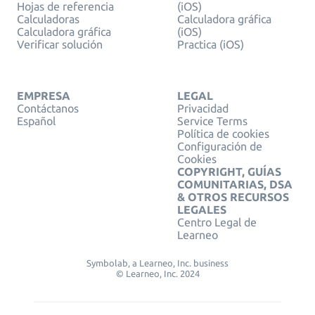
Hojas de referencia
(iOS)
Calculadoras
Calculadora gráfica
Calculadora gráfica
(iOS)
Verificar solución
Practica (iOS)
EMPRESA
LEGAL
Contáctanos
Privacidad
Español
Service Terms
Política de cookies
Configuración de
Cookies
COPYRIGHT, GUÍAS
COMUNITARIAS, DSA
& OTROS RECURSOS
LEGALES
Centro Legal de
Learneo
Symbolab, a Learneo, Inc. business
© Learneo, Inc. 2024