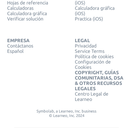
Hojas de referencia
(iOS)
Calculadoras
Calculadora gráfica
Calculadora gráfica
(iOS)
Verificar solución
Practica (iOS)
EMPRESA
LEGAL
Contáctanos
Privacidad
Español
Service Terms
Política de cookies
Configuración de
Cookies
COPYRIGHT, GUÍAS
COMUNITARIAS, DSA
& OTROS RECURSOS
LEGALES
Centro Legal de
Learneo
Symbolab, a Learneo, Inc. business
© Learneo, Inc. 2024