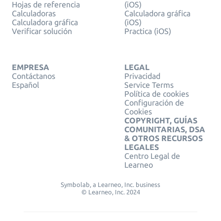
Hojas de referencia
(iOS)
Calculadoras
Calculadora gráfica
Calculadora gráfica
(iOS)
Verificar solución
Practica (iOS)
EMPRESA
LEGAL
Contáctanos
Privacidad
Español
Service Terms
Política de cookies
Configuración de
Cookies
COPYRIGHT, GUÍAS
COMUNITARIAS, DSA
& OTROS RECURSOS
LEGALES
Centro Legal de
Learneo
Symbolab, a Learneo, Inc. business
© Learneo, Inc. 2024