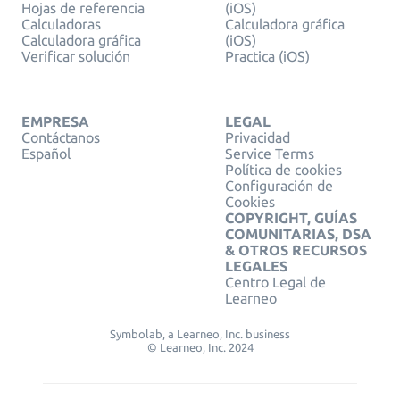
Hojas de referencia
(iOS)
Calculadoras
Calculadora gráfica
Calculadora gráfica
(iOS)
Verificar solución
Practica (iOS)
EMPRESA
LEGAL
Contáctanos
Privacidad
Español
Service Terms
Política de cookies
Configuración de
Cookies
COPYRIGHT, GUÍAS
COMUNITARIAS, DSA
& OTROS RECURSOS
LEGALES
Centro Legal de
Learneo
Symbolab, a Learneo, Inc. business
© Learneo, Inc. 2024