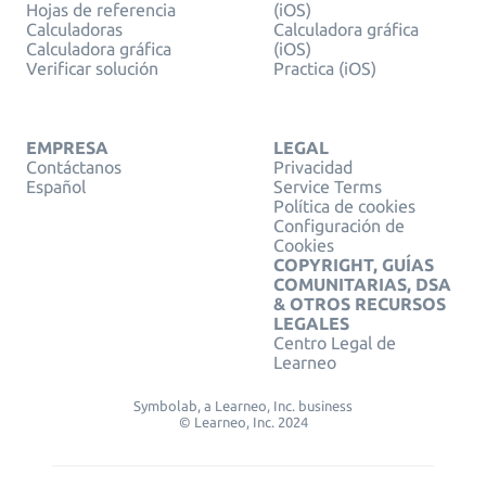
Hojas de referencia
(iOS)
Calculadoras
Calculadora gráfica
Calculadora gráfica
(iOS)
Verificar solución
Practica (iOS)
EMPRESA
LEGAL
Contáctanos
Privacidad
Español
Service Terms
Política de cookies
Configuración de
Cookies
COPYRIGHT, GUÍAS
COMUNITARIAS, DSA
& OTROS RECURSOS
LEGALES
Centro Legal de
Learneo
Symbolab, a Learneo, Inc. business
© Learneo, Inc. 2024