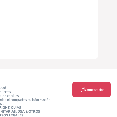
L
idad
Comentarios
e Terms
ca de cookies
das ni compartas mi información
nal
IGHT, GUÍAS
NITARIAS, DSA & OTROS
RSOS LEGALES