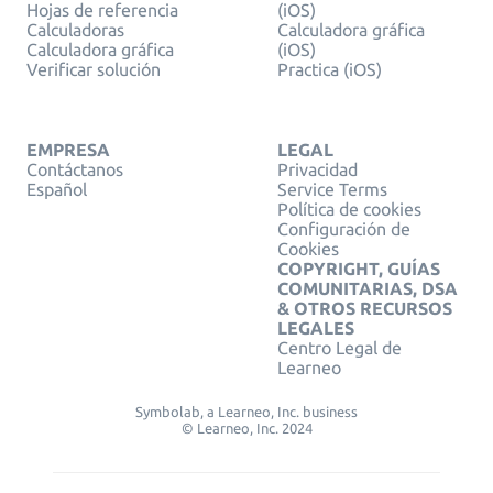
Hojas de referencia
(iOS)
Calculadoras
Calculadora gráfica
Calculadora gráfica
(iOS)
Verificar solución
Practica (iOS)
EMPRESA
LEGAL
Contáctanos
Privacidad
Español
Service Terms
Política de cookies
Configuración de
Cookies
COPYRIGHT, GUÍAS
COMUNITARIAS, DSA
& OTROS RECURSOS
LEGALES
Centro Legal de
Learneo
Symbolab, a Learneo, Inc. business
© Learneo, Inc. 2024