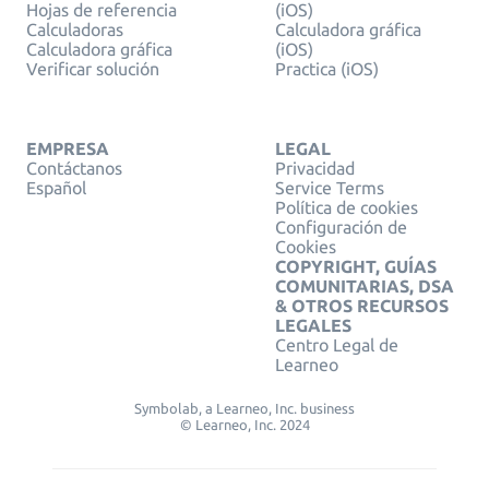
Hojas de referencia
(iOS)
Calculadoras
Calculadora gráfica
Calculadora gráfica
(iOS)
Verificar solución
Practica (iOS)
EMPRESA
LEGAL
Contáctanos
Privacidad
Español
Service Terms
Política de cookies
Configuración de
Cookies
COPYRIGHT, GUÍAS
COMUNITARIAS, DSA
& OTROS RECURSOS
LEGALES
Centro Legal de
Learneo
Symbolab, a Learneo, Inc. business
© Learneo, Inc. 2024