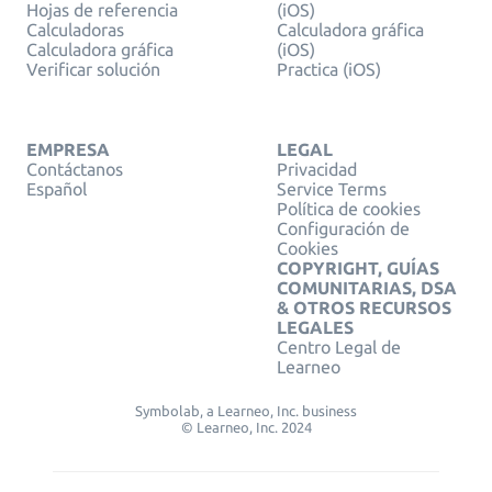
Hojas de referencia
(iOS)
Calculadoras
Calculadora gráfica
Calculadora gráfica
(iOS)
Verificar solución
Practica (iOS)
EMPRESA
LEGAL
Contáctanos
Privacidad
Español
Service Terms
Política de cookies
Configuración de
Cookies
COPYRIGHT, GUÍAS
COMUNITARIAS, DSA
& OTROS RECURSOS
LEGALES
Centro Legal de
Learneo
Symbolab, a Learneo, Inc. business
© Learneo, Inc. 2024