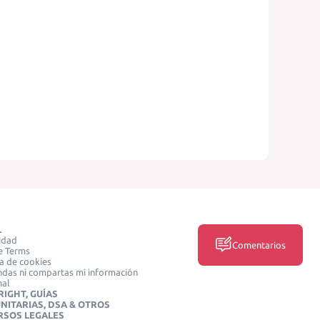
L
idad
Comentarios
e Terms
ca de cookies
das ni compartas mi información
nal
IGHT, GUÍAS
NITARIAS, DSA & OTROS
RSOS LEGALES