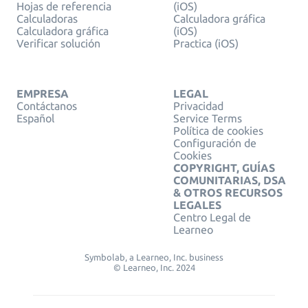
Hojas de referencia
(iOS)
Calculadoras
Calculadora gráfica
Calculadora gráfica
(iOS)
Verificar solución
Practica (iOS)
EMPRESA
LEGAL
Contáctanos
Privacidad
Español
Service Terms
Política de cookies
Configuración de
Cookies
COPYRIGHT, GUÍAS
COMUNITARIAS, DSA
& OTROS RECURSOS
LEGALES
Centro Legal de
Learneo
Symbolab, a Learneo, Inc. business
© Learneo, Inc. 2024