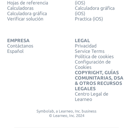
Hojas de referencia
(iOS)
Calculadoras
Calculadora gráfica
Calculadora gráfica
(iOS)
Verificar solución
Practica (iOS)
EMPRESA
LEGAL
Contáctanos
Privacidad
Español
Service Terms
Política de cookies
Configuración de
Cookies
COPYRIGHT, GUÍAS
COMUNITARIAS, DSA
& OTROS RECURSOS
LEGALES
Centro Legal de
Learneo
Symbolab, a Learneo, Inc. business
© Learneo, Inc. 2024