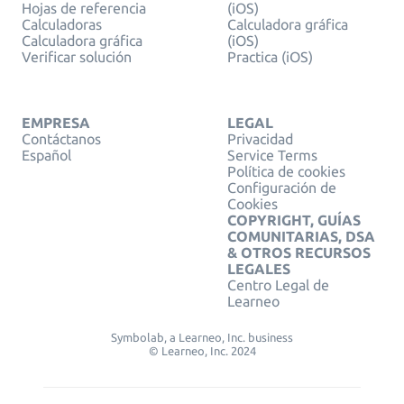
Hojas de referencia
(iOS)
Calculadoras
Calculadora gráfica
Calculadora gráfica
(iOS)
Verificar solución
Practica (iOS)
EMPRESA
LEGAL
Contáctanos
Privacidad
Español
Service Terms
Política de cookies
Configuración de
Cookies
COPYRIGHT, GUÍAS
COMUNITARIAS, DSA
& OTROS RECURSOS
LEGALES
Centro Legal de
Learneo
Symbolab, a Learneo, Inc. business
© Learneo, Inc. 2024