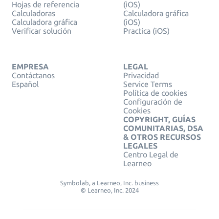
Hojas de referencia
(iOS)
Calculadoras
Calculadora gráfica
Calculadora gráfica
(iOS)
Verificar solución
Practica (iOS)
EMPRESA
LEGAL
Contáctanos
Privacidad
Español
Service Terms
Política de cookies
Configuración de
Cookies
COPYRIGHT, GUÍAS
COMUNITARIAS, DSA
& OTROS RECURSOS
LEGALES
Centro Legal de
Learneo
Symbolab, a Learneo, Inc. business
© Learneo, Inc. 2024