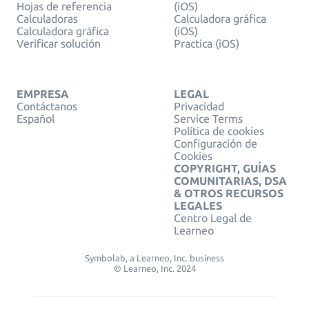
Hojas de referencia
(iOS)
Calculadoras
Calculadora gráfica
Calculadora gráfica
(iOS)
Verificar solución
Practica (iOS)
EMPRESA
LEGAL
Contáctanos
Privacidad
Español
Service Terms
Política de cookies
Configuración de
Cookies
COPYRIGHT, GUÍAS
COMUNITARIAS, DSA
& OTROS RECURSOS
LEGALES
Centro Legal de
Learneo
Symbolab, a Learneo, Inc. business
© Learneo, Inc. 2024