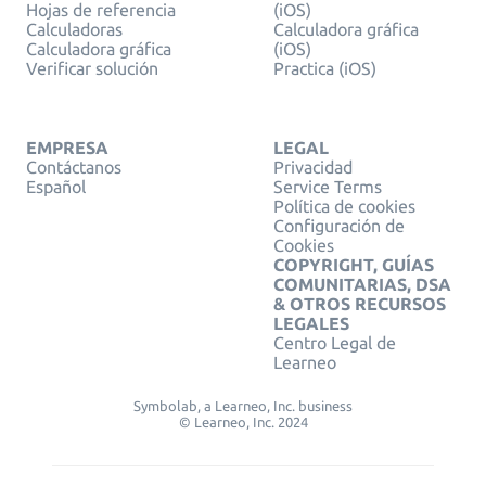
Hojas de referencia
(iOS)
Calculadoras
Calculadora gráfica
Calculadora gráfica
(iOS)
Verificar solución
Practica (iOS)
EMPRESA
LEGAL
Contáctanos
Privacidad
Español
Service Terms
Política de cookies
Configuración de
Cookies
COPYRIGHT, GUÍAS
COMUNITARIAS, DSA
& OTROS RECURSOS
LEGALES
Centro Legal de
Learneo
Symbolab, a Learneo, Inc. business
© Learneo, Inc. 2024