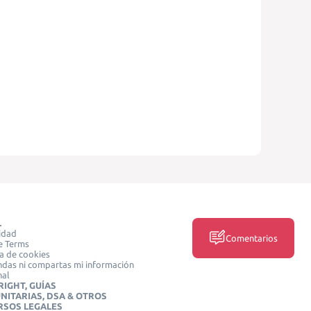
L
idad
Comentarios
e Terms
ca de cookies
das ni compartas mi información
nal
IGHT, GUÍAS
NITARIAS, DSA & OTROS
RSOS LEGALES