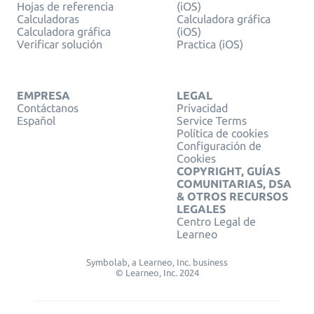
Hojas de referencia
(iOS)
Calculadoras
Calculadora gráfica
Calculadora gráfica
(iOS)
Verificar solución
Practica (iOS)
EMPRESA
LEGAL
Contáctanos
Privacidad
Español
Service Terms
Política de cookies
Configuración de
Cookies
COPYRIGHT, GUÍAS
COMUNITARIAS, DSA
& OTROS RECURSOS
LEGALES
Centro Legal de
Learneo
Symbolab, a Learneo, Inc. business
© Learneo, Inc. 2024