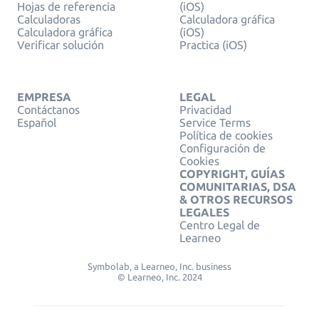
Hojas de referencia
(iOS)
Calculadoras
Calculadora gráfica
Calculadora gráfica
(iOS)
Verificar solución
Practica (iOS)
EMPRESA
LEGAL
Contáctanos
Privacidad
Español
Service Terms
Política de cookies
Configuración de
Cookies
COPYRIGHT, GUÍAS
COMUNITARIAS, DSA
& OTROS RECURSOS
LEGALES
Centro Legal de
Learneo
Symbolab, a Learneo, Inc. business
© Learneo, Inc. 2024