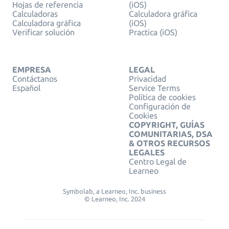
Hojas de referencia
(iOS)
Calculadoras
Calculadora gráfica
Calculadora gráfica
(iOS)
Verificar solución
Practica (iOS)
EMPRESA
LEGAL
Contáctanos
Privacidad
Español
Service Terms
Política de cookies
Configuración de
Cookies
COPYRIGHT, GUÍAS
COMUNITARIAS, DSA
& OTROS RECURSOS
LEGALES
Centro Legal de
Learneo
Symbolab, a Learneo, Inc. business
© Learneo, Inc. 2024