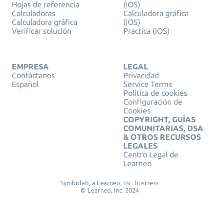
Hojas de referencia
(iOS)
Calculadoras
Calculadora gráfica
Calculadora gráfica
(iOS)
Verificar solución
Practica (iOS)
EMPRESA
LEGAL
Contáctanos
Privacidad
Español
Service Terms
Política de cookies
Configuración de
Cookies
COPYRIGHT, GUÍAS
COMUNITARIAS, DSA
& OTROS RECURSOS
LEGALES
Centro Legal de
Learneo
Symbolab, a Learneo, Inc. business
© Learneo, Inc. 2024