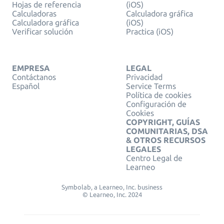
Hojas de referencia
(iOS)
Calculadoras
Calculadora gráfica
Calculadora gráfica
(iOS)
Verificar solución
Practica (iOS)
EMPRESA
LEGAL
Contáctanos
Privacidad
Español
Service Terms
Política de cookies
Configuración de
Cookies
COPYRIGHT, GUÍAS
COMUNITARIAS, DSA
& OTROS RECURSOS
LEGALES
Centro Legal de
Learneo
Symbolab, a Learneo, Inc. business
© Learneo, Inc. 2024