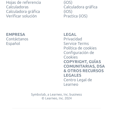
Hojas de referencia
(iOS)
Calculadoras
Calculadora gráfica
Calculadora gráfica
(iOS)
Verificar solución
Practica (iOS)
EMPRESA
LEGAL
Contáctanos
Privacidad
Español
Service Terms
Política de cookies
Configuración de
Cookies
COPYRIGHT, GUÍAS
COMUNITARIAS, DSA
& OTROS RECURSOS
LEGALES
Centro Legal de
Learneo
Symbolab, a Learneo, Inc. business
© Learneo, Inc. 2024