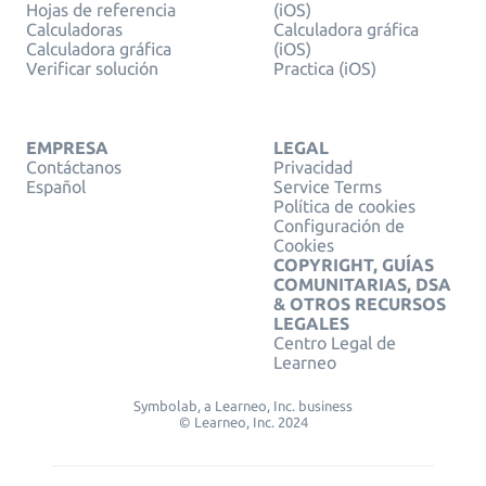
Hojas de referencia
(iOS)
Calculadoras
Calculadora gráfica
Calculadora gráfica
(iOS)
Verificar solución
Practica (iOS)
EMPRESA
LEGAL
Contáctanos
Privacidad
Español
Service Terms
Política de cookies
Configuración de
Cookies
COPYRIGHT, GUÍAS
COMUNITARIAS, DSA
& OTROS RECURSOS
LEGALES
Centro Legal de
Learneo
Symbolab, a Learneo, Inc. business
© Learneo, Inc. 2024