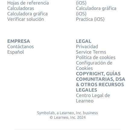
Hojas de referencia
(iOS)
Calculadoras
Calculadora gráfica
Calculadora gráfica
(iOS)
Verificar solución
Practica (iOS)
EMPRESA
LEGAL
Contáctanos
Privacidad
Español
Service Terms
Política de cookies
Configuración de
Cookies
COPYRIGHT, GUÍAS
COMUNITARIAS, DSA
& OTROS RECURSOS
LEGALES
Centro Legal de
Learneo
Symbolab, a Learneo, Inc. business
© Learneo, Inc. 2024