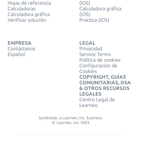
Hojas de referencia
(iOS)
Calculadoras
Calculadora gráfica
Calculadora gráfica
(iOS)
Verificar solución
Practica (iOS)
EMPRESA
LEGAL
Contáctanos
Privacidad
Español
Service Terms
Política de cookies
Configuración de
Cookies
COPYRIGHT, GUÍAS
COMUNITARIAS, DSA
& OTROS RECURSOS
LEGALES
Centro Legal de
Learneo
Symbolab, a Learneo, Inc. business
© Learneo, Inc. 2024