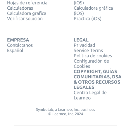
Hojas de referencia
(iOS)
Calculadoras
Calculadora gráfica
Calculadora gráfica
(iOS)
Verificar solución
Practica (iOS)
EMPRESA
LEGAL
Contáctanos
Privacidad
Español
Service Terms
Política de cookies
Configuración de
Cookies
COPYRIGHT, GUÍAS
COMUNITARIAS, DSA
& OTROS RECURSOS
LEGALES
Centro Legal de
Learneo
Symbolab, a Learneo, Inc. business
© Learneo, Inc. 2024