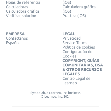
Hojas de referencia
(iOS)
Calculadoras
Calculadora gráfica
Calculadora gráfica
(iOS)
Verificar solución
Practica (iOS)
EMPRESA
LEGAL
Contáctanos
Privacidad
Español
Service Terms
Política de cookies
Configuración de
Cookies
COPYRIGHT, GUÍAS
COMUNITARIAS, DSA
& OTROS RECURSOS
LEGALES
Centro Legal de
Learneo
Symbolab, a Learneo, Inc. business
© Learneo, Inc. 2024