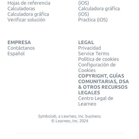
Hojas de referencia
(iOS)
Calculadoras
Calculadora gráfica
Calculadora gráfica
(iOS)
Verificar solución
Practica (iOS)
EMPRESA
LEGAL
Contáctanos
Privacidad
Español
Service Terms
Política de cookies
Configuración de
Cookies
COPYRIGHT, GUÍAS
COMUNITARIAS, DSA
& OTROS RECURSOS
LEGALES
Centro Legal de
Learneo
Symbolab, a Learneo, Inc. business
© Learneo, Inc. 2024