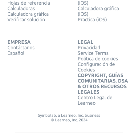
Hojas de referencia
(iOS)
Calculadoras
Calculadora gráfica
Calculadora gráfica
(iOS)
Verificar solución
Practica (iOS)
EMPRESA
LEGAL
Contáctanos
Privacidad
Español
Service Terms
Política de cookies
Configuración de
Cookies
COPYRIGHT, GUÍAS
COMUNITARIAS, DSA
& OTROS RECURSOS
LEGALES
Centro Legal de
Learneo
Symbolab, a Learneo, Inc. business
© Learneo, Inc. 2024