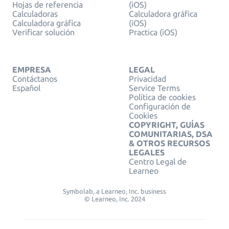
Hojas de referencia
(iOS)
Calculadoras
Calculadora gráfica
Calculadora gráfica
(iOS)
Verificar solución
Practica (iOS)
EMPRESA
LEGAL
Contáctanos
Privacidad
Español
Service Terms
Política de cookies
Configuración de
Cookies
COPYRIGHT, GUÍAS
COMUNITARIAS, DSA
& OTROS RECURSOS
LEGALES
Centro Legal de
Learneo
Symbolab, a Learneo, Inc. business
© Learneo, Inc. 2024