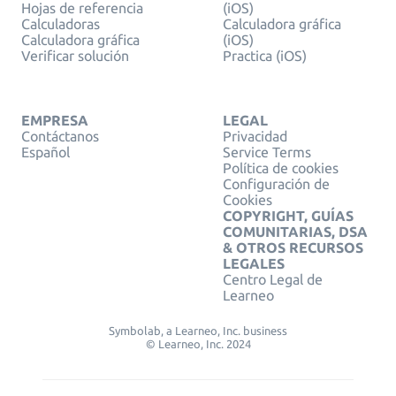
Hojas de referencia
(iOS)
Calculadoras
Calculadora gráfica
Calculadora gráfica
(iOS)
Verificar solución
Practica (iOS)
EMPRESA
LEGAL
Contáctanos
Privacidad
Español
Service Terms
Política de cookies
Configuración de
Cookies
COPYRIGHT, GUÍAS
COMUNITARIAS, DSA
& OTROS RECURSOS
LEGALES
Centro Legal de
Learneo
Symbolab, a Learneo, Inc. business
© Learneo, Inc. 2024