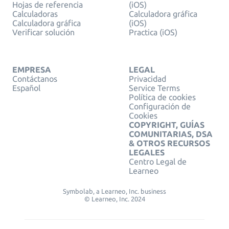
Hojas de referencia
(iOS)
Calculadoras
Calculadora gráfica
Calculadora gráfica
(iOS)
Verificar solución
Practica (iOS)
EMPRESA
LEGAL
Contáctanos
Privacidad
Español
Service Terms
Política de cookies
Configuración de
Cookies
COPYRIGHT, GUÍAS
COMUNITARIAS, DSA
& OTROS RECURSOS
LEGALES
Centro Legal de
Learneo
Symbolab, a Learneo, Inc. business
© Learneo, Inc. 2024