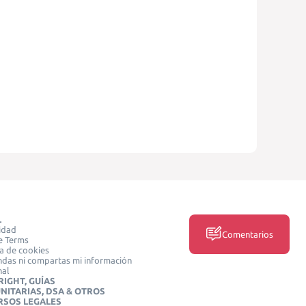
L
idad
Comentarios
e Terms
ca de cookies
das ni compartas mi información
nal
IGHT, GUÍAS
NITARIAS, DSA & OTROS
RSOS LEGALES