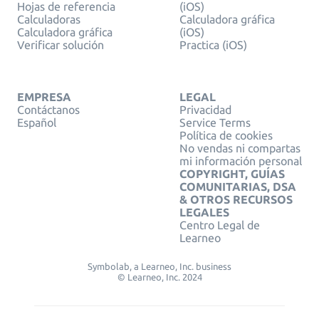
Hojas de referencia
(iOS)
Calculadoras
Calculadora gráfica
Calculadora gráfica
(iOS)
Verificar solución
Practica (iOS)
EMPRESA
LEGAL
Contáctanos
Privacidad
Español
Service Terms
Política de cookies
No vendas ni compartas
mi información personal
COPYRIGHT, GUÍAS
COMUNITARIAS, DSA
& OTROS RECURSOS
LEGALES
Centro Legal de
Learneo
Symbolab, a Learneo, Inc. business
© Learneo, Inc. 2024