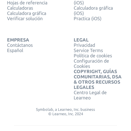
Hojas de referencia
(iOS)
Calculadoras
Calculadora gráfica
Calculadora gráfica
(iOS)
Verificar solución
Practica (iOS)
EMPRESA
LEGAL
Contáctanos
Privacidad
Español
Service Terms
Política de cookies
Configuración de
Cookies
COPYRIGHT, GUÍAS
COMUNITARIAS, DSA
& OTROS RECURSOS
LEGALES
Centro Legal de
Learneo
Symbolab, a Learneo, Inc. business
© Learneo, Inc. 2024