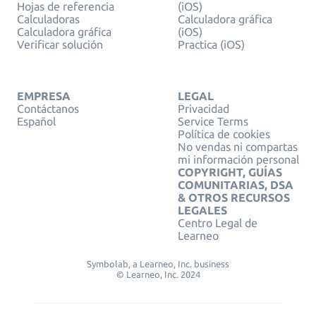
Hojas de referencia
(iOS)
Calculadoras
Calculadora gráfica
Calculadora gráfica
(iOS)
Verificar solución
Practica (iOS)
EMPRESA
LEGAL
Contáctanos
Privacidad
Español
Service Terms
Política de cookies
No vendas ni compartas
mi información personal
COPYRIGHT, GUÍAS
COMUNITARIAS, DSA
& OTROS RECURSOS
LEGALES
Centro Legal de
Learneo
Symbolab, a Learneo, Inc. business
© Learneo, Inc. 2024