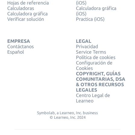
Hojas de referencia
(iOS)
Calculadoras
Calculadora gráfica
Calculadora gráfica
(iOS)
Verificar solución
Practica (iOS)
EMPRESA
LEGAL
Contáctanos
Privacidad
Español
Service Terms
Política de cookies
Configuración de
Cookies
COPYRIGHT, GUÍAS
COMUNITARIAS, DSA
& OTROS RECURSOS
LEGALES
Centro Legal de
Learneo
Symbolab, a Learneo, Inc. business
© Learneo, Inc. 2024