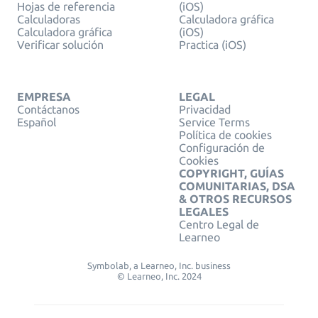
Hojas de referencia
(iOS)
Calculadoras
Calculadora gráfica
Calculadora gráfica
(iOS)
Verificar solución
Practica (iOS)
EMPRESA
LEGAL
Contáctanos
Privacidad
Español
Service Terms
Política de cookies
Configuración de
Cookies
COPYRIGHT, GUÍAS
COMUNITARIAS, DSA
& OTROS RECURSOS
LEGALES
Centro Legal de
Learneo
Symbolab, a Learneo, Inc. business
© Learneo, Inc. 2024