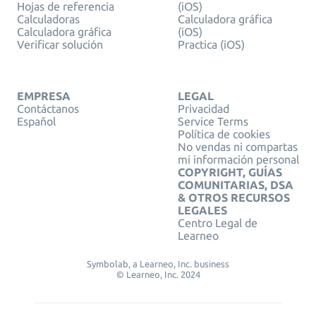
Hojas de referencia
(iOS)
Calculadoras
Calculadora gráfica
Calculadora gráfica
(iOS)
Verificar solución
Practica (iOS)
EMPRESA
LEGAL
Contáctanos
Privacidad
Español
Service Terms
Política de cookies
No vendas ni compartas
mi información personal
COPYRIGHT, GUÍAS
COMUNITARIAS, DSA
& OTROS RECURSOS
LEGALES
Centro Legal de
Learneo
Symbolab, a Learneo, Inc. business
© Learneo, Inc. 2024