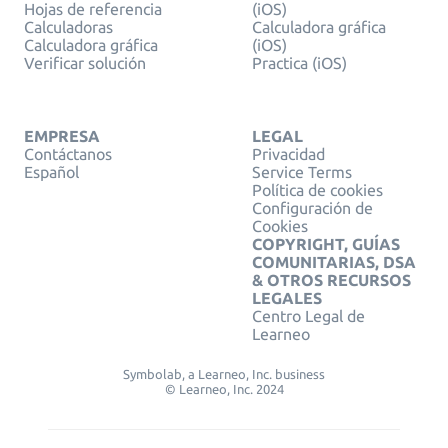
Hojas de referencia
(iOS)
Calculadoras
Calculadora gráfica
Calculadora gráfica
(iOS)
Verificar solución
Practica (iOS)
EMPRESA
LEGAL
Contáctanos
Privacidad
Español
Service Terms
Política de cookies
Configuración de
Cookies
COPYRIGHT, GUÍAS
COMUNITARIAS, DSA
& OTROS RECURSOS
LEGALES
Centro Legal de
Learneo
Symbolab, a Learneo, Inc. business
© Learneo, Inc. 2024